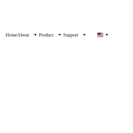
Home
About
Product
Support
ator Destec No. 1 di 