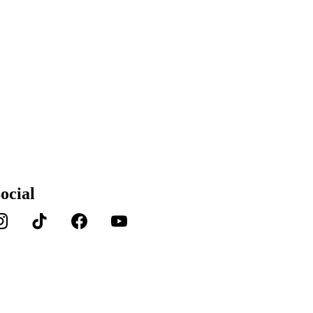
id.linkedin.com/company/comdestec
ocial