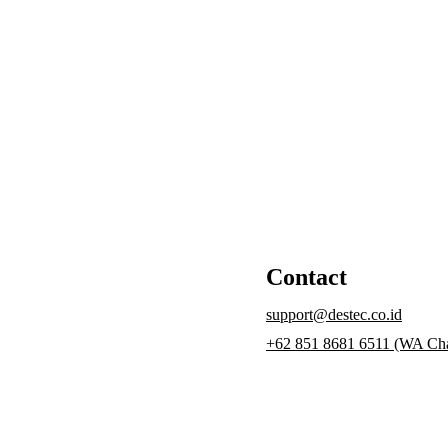
Informasi lebih lengkap dapat dilihat di Websi
Contact
support@destec.co.id
+62 851 8681 6511 (WA Cha