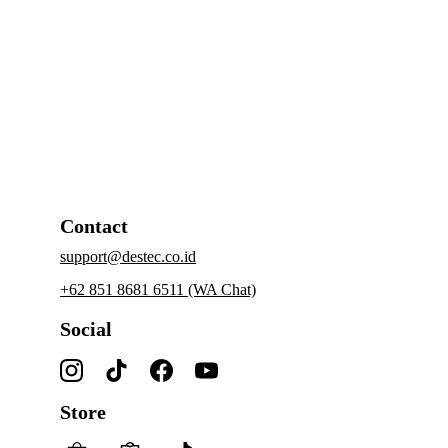
brand utamanya yang terdiri dari, 
COM, Star Cam, 
dan Des Star.
Informasi lebih lengkap dapat dilihat di Website: 
www.destec.co.id
 I Instagram: destec_official I 
LinkedIn: 
https://id.linkedin.com/company/comdestec
Contact
support@destec.co.id
+62 851 8681 6511 (WA Chat)
Social
Store