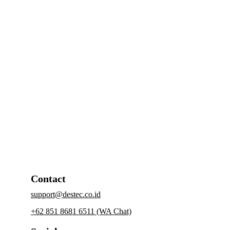
Selama puluhan tahun, Destec telah membangun 
portofolio brand yang kuat. Dengan beberapa 
brand utamanya yang terdiri dari, 
COM, Star Cam, 
dan Des Star.
Informasi lebih lengkap dapat dilihat di Website: 
www.destec.co.id
 I Instagram: destec_official I 
LinkedIn: 
https://id.linkedin.com/company/comdestec
Contact
support@destec.co.id
+62 851 8681 6511 (WA Chat)