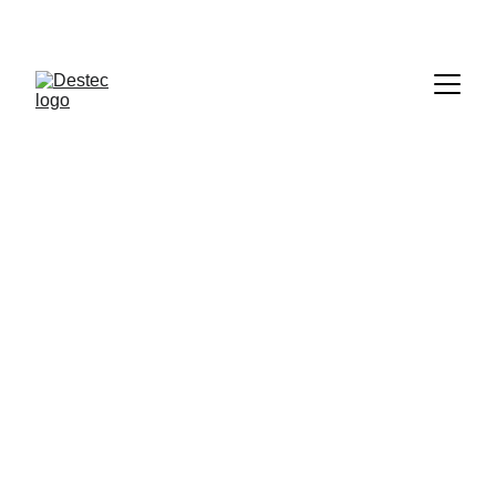
Destec Official Store
Belanja sekarang di e-commerce favoritmu!
Press Release - Versi Bahasa
Destec Indonesia
3 September 2024
Per Agustus 2024, Semua Jenis 
Regulator Destec Punya Logo Baru