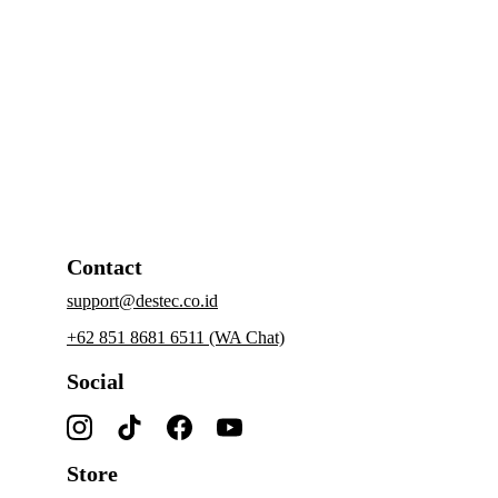
95% Zinc Alloy.
Konstruksi Plat C.
Mudah dipasang dengan sistem pengunci 
TUAS.
Seal datar mencegah kebocoran gas dan 
Beli
membuat aliran gas lebih stabil.
Contact
support@destec.co.id
+62 851 8681 6511 (WA Chat)
Social
Store